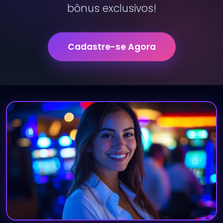
bônus exclusivos!
Cadastre-se Agora