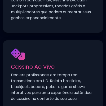
como Pragmatic Play, NetEnt e Evolution.
Jackpots progressivos, rodadas grátis e
multiplicadores que podem aumentar seus
ganhos exponencialmente.
Cassino Ao Vivo
Dealers profissionais em tempo real
transmitindo em HD. Roleta brasileira,
blackjack, bacará, poker e game shows
interativos para uma experiência autêntica
de cassino no conforto da sua casa.