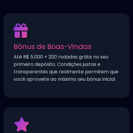
Bônus de Boas-Vindas
Até R$ 5.000 + 200 rodadas grátis no seu
primeiro depósito. Condições justas e
transparentes que realmente permitem que
você aproveite ao máximo seu bônus inicial.