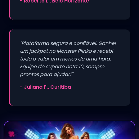
- Roberto L., Belo Horizonte
"Plataforma segura e confiável. Ganhei
um jackpot no Monster Plinko e recebi
todo o valor em menos de uma hora.
Equipe de suporte nota 10, sempre
prontos para ajudar!"
- Juliana F., Curitiba