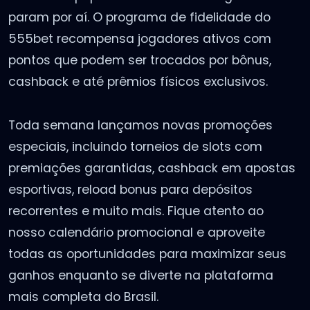
param por aí. O programa de fidelidade do
555bet recompensa jogadores ativos com
pontos que podem ser trocados por bônus,
cashback e até prêmios físicos exclusivos.
Toda semana lançamos novas promoções
especiais, incluindo torneios de slots com
premiações garantidas, cashback em apostas
esportivas, reload bonus para depósitos
recorrentes e muito mais. Fique atento ao
nosso calendário promocional e aproveite
todas as oportunidades para maximizar seus
ganhos enquanto se diverte na plataforma
mais completa do Brasil.