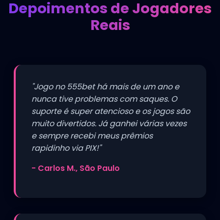
Depoimentos de Jogadores
Reais
"Jogo no 555bet há mais de um ano e
nunca tive problemas com saques. O
suporte é super atencioso e os jogos são
muito divertidos. Já ganhei várias vezes
e sempre recebi meus prêmios
rapidinho via PIX!"
- Carlos M., São Paulo