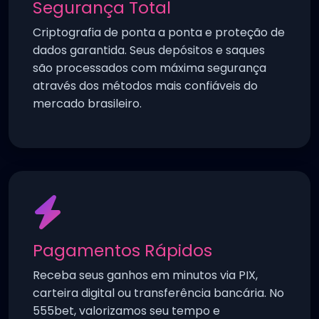
Segurança Total
Criptografia de ponta a ponta e proteção de
dados garantida. Seus depósitos e saques
são processados com máxima segurança
através dos métodos mais confiáveis do
mercado brasileiro.
Pagamentos Rápidos
Receba seus ganhos em minutos via PIX,
carteira digital ou transferência bancária. No
555bet, valorizamos seu tempo e