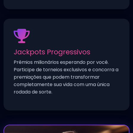
Jackpots Progressivos
Prêmios milionários esperando por você.
Participe de torneios exclusivos e concorra a
premiações que podem transformar
completamente sua vida com uma única
rodada de sorte.