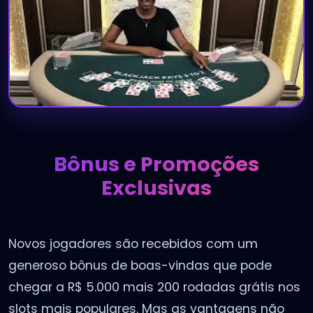
Bônus e Promoções
Exclusivas
Novos jogadores são recebidos com um
generoso bônus de boas-vindas que pode
chegar a R$ 5.000 mais 200 rodadas grátis nos
slots mais populares. Mas as vantagens não