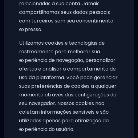
relacionadas à sua conta. Jamais
compartilhamos seus dados pessoais
com terceiros sem seu consentimento
expresso.
Utilizamos cookies e tecnologias de
rastreamento para melhorar sua
experiência de navegação, personalizar
ofertas e analisar o comportamento de
uso da plataforma. Você pode gerenciar
suas preferências de cookies a qualquer
momento através das configurações do
seu navegador. Nossos cookies não
coletam informações sensíveis e são
utilizados apenas para otimização da
experiência do usuário.